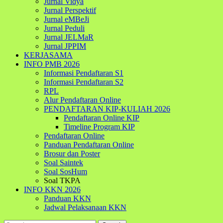
Jurnal Vidya
Jurnal Perspektif
Jurnal eMBeJi
Jurnal Peduli
Jurnal JELMaR
Jurnal JPPIM
KERJASAMA
INFO PMB 2026
Informasi Pendaftaran S1
Informasi Pendaftaran S2
RPL
Alur Pendaftaran Online
PENDAFTARAN KIP-KULIAH 2026
Pendaftaran Online KIP
Timeline Program KIP
Pendaftaran Online
Panduan Pendaftaran Online
Brosur dan Poster
Soal Saintek
Soal SosHum
Soal TKPA
INFO KKN 2026
Panduan KKN
Jadwal Pelaksanaan KKN