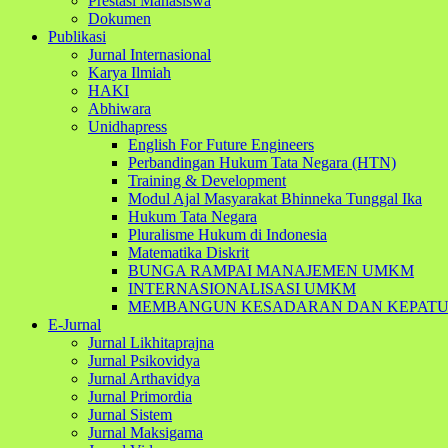
Prestasi Mahasiswa
Dokumen
Publikasi
Jurnal Internasional
Karya Ilmiah
HAKI
Abhiwara
Unidhapress
English For Future Engineers
Perbandingan Hukum Tata Negara (HTN)
Training & Development
Modul Ajal Masyarakat Bhinneka Tunggal Ika
Hukum Tata Negara
Pluralisme Hukum di Indonesia
Matematika Diskrit
BUNGA RAMPAI MANAJEMEN UMKM
INTERNASIONALISASI UMKM
MEMBANGUN KESADARAN DAN KEPATUHAN 
E-Jurnal
Jurnal Likhitaprajna
Jurnal Psikovidya
Jurnal Arthavidya
Jurnal Primordia
Jurnal Sistem
Jurnal Maksigama