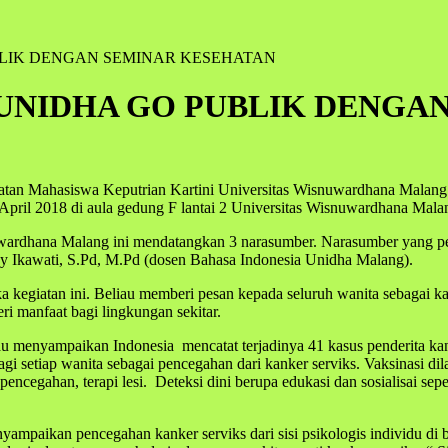
BLIK DENGAN SEMINAR KESEHATAN
UNIDHA GO PUBLIK DENGA
iatan Mahasiswa Keputrian Kartini Universitas Wisnuwardhana Malang
pril 2018 di aula gedung F lantai 2 Universitas Wisnuwardhana Mala
uwardhana Malang ini mendatangkan 3 narasumber. Narasumber yang pe
ny Ikawati, S.Pd, M.Pd (dosen Bahasa Indonesia Unidha Malang).
kegiatan ini. Beliau memberi pesan kepada seluruh wanita sebagai kar
i manfaat bagi lingkungan sekitar.
au menyampaikan Indonesia mencatat terjadinya 41 kasus penderita ka
bagi setiap wanita sebagai pencegahan dari kanker serviks. Vaksinasi d
pencegahan, terapi lesi. Deteksi dini berupa edukasi dan sosialisai s
nyampaikan pencegahan kanker serviks dari sisi psikologis individu d