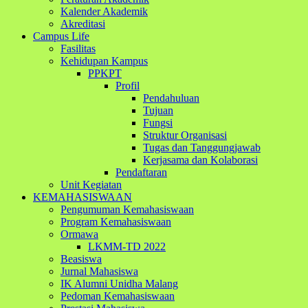
Kalender Akademik
Akreditasi
Campus Life
Fasilitas
Kehidupan Kampus
PPKPT
Profil
Pendahuluan
Tujuan
Fungsi
Struktur Organisasi
Tugas dan Tanggungjawab
Kerjasama dan Kolaborasi
Pendaftaran
Unit Kegiatan
KEMAHASISWAAN
Pengumuman Kemahasiswaan
Program Kemahasiswaan
Ormawa
LKMM-TD 2022
Beasiswa
Jurnal Mahasiswa
IK Alumni Unidha Malang
Pedoman Kemahasiswaan