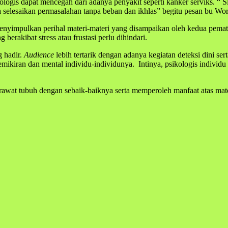
logis dapat mencegah dari adanya penyakit seperti kanker serviks. “ S
 selesaikan permasalahan tanpa beban dan ikhlas” begitu pesan bu Wor
menyimpulkan perihal materi-materi yang disampaikan oleh kedua pemat
berakibat stress atau frustasi perlu dihindari.
 hadir.
Audience
lebih tertarik dengan adanya kegiatan deteksi dini s
pemikiran dan mental individu-individunya. Intinya, psikologis indivi
rawat tubuh dengan sebaik-baiknya serta memperoleh manfaat atas mat