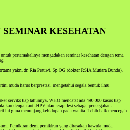
N SEMINAR KESEHATAN
 untuk pertamakalinya mengadakan seminar kesehatan dengan tema
ng.
rtama yakni dr. Ria Pratiwi, Sp.OG (dokter RSIA Mutiara Bunda),
tini muda harus berprestasi, mengetahui segala bentuk ilmu
nker serviks tiap tahunnya. WHO mencatat ada 490.000 kasus tiap
ilakukan dengan anti-HPV atau terapi lesi sebagai pencegahan.
eperti ini guna menunjang kehidupan pada wanita. Lebih baik mencegah
i bumi. Pemikiran demi pemikiran yang dirasakan kawula muda