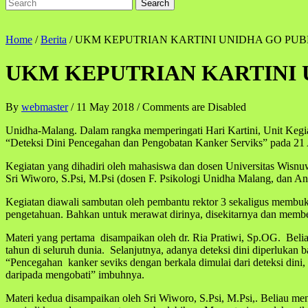
Home
/
Berita
/
UKM KEPUTRIAN KARTINI UNIDHA GO PU
UKM KEPUTRIAN KARTINI 
By
webmaster
/
11 May 2018
/
Comments are Disabled
Unidha-Malang. Dalam rangka memperingati Hari Kartini, Unit Keg
“Deteksi Dini Pencegahan dan Pengobatan Kanker Serviks” pada 21 A
Kegiatan yang dihadiri oleh mahasiswa dan dosen Universitas Wisn
Sri Wiworo, S.Psi, M.Psi (dosen F. Psikologi Unidha Malang, dan A
Kegiatan diawali sambutan oleh pembantu rektor 3 sekaligus membuka 
pengetahuan. Bahkan untuk merawat dirinya, disekitarnya dan member
Materi yang pertama disampaikan oleh dr. Ria Pratiwi, Sp.OG. Beli
tahun di seluruh dunia. Selanjutnya, adanya deteksi dini diperlukan 
“Pencegahan kanker seviks dengan berkala dimulai dari deteksi dini, 
daripada mengobati” imbuhnya.
Materi kedua disampaikan oleh Sri Wiworo, S.Psi, M.Psi,. Beliau me