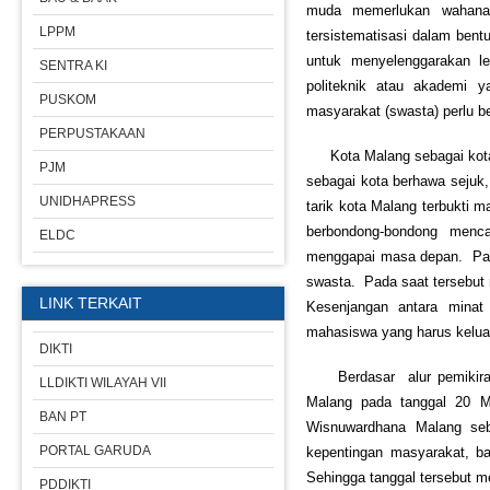
muda memerlukan wahana 
LPPM
tersistematisasi dalam ben
untuk menyelenggarakan lem
SENTRA KI
politeknik atau akademi y
PUSKOM
masyarakat (swasta) perlu b
PERPUSTAKAAN
Kota Malang sebagai kota t
PJM
sebagai kota berhawa sejuk
UNIDHAPRESS
tarik kota Malang terbukti
berbondong-bondong menca
ELDC
menggapai masa depan. Pada
swasta. Pada saat tersebut 
LINK TERKAIT
Kesenjangan antara minat
mahasiswa yang harus keluar 
DIKTI
Berdasar alur pemikiran d
LLDIKTI WILAYAH VII
Malang pada tanggal 20 M
BAN PT
Wisnuwardhana Malang seb
PORTAL GARUDA
kepentingan masyarakat, b
Sehingga tanggal tersebut m
PDDIKTI