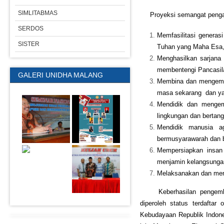
SIMLITABMAS
Proyeksi semangat pengabdi
SERDOS
Memfasilitasi genera
SISTER
Tuhan yang Maha Esa, 
Menghasilkan sarjana 
membentengi Pancasil
GALERI UNIDHA MALANG
Membina dan mengemba
masa sekarang dan ya
Mendidik dan mengem
lingkungan dan bertan
Mendidik manusia a
bermusyarawarah dan b
Mempersiapkan insan 
menjamin kelangsunga
Melaksanakan dan men
Keberhasilan pengembang
diperoleh status terdaftar
Kebudayaan Republik Indone