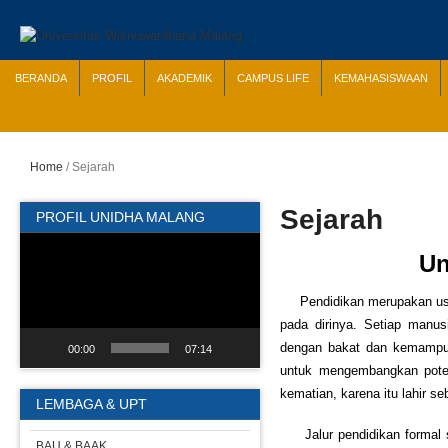
BERANDA
PROFIL
AKADEMIK
CAMPUS LIFE
KEMAHASISWAAN
Home
/
Sejarah
Sejarah
PROFIL UNIDHA MALANG
Video
Un
Player
Pendidikan merupakan usah
pada dirinya. Setiap manus
dengan bakat dan kemampuan
00:00
07:14
untuk mengembangkan potens
kematian, karena itu lahir 
LEMBAGA & UPT
Jalur pendidikan formal se
BAU & BAAK