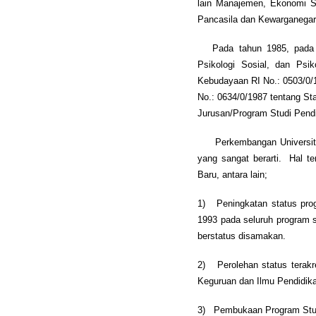
lain Manajemen, Ekonomi S
Pancasila dan Kewarganegar
Pada tahun 1985, pada Fak
Psikologi Sosial, dan Psi
Kebudayaan RI No.: 0503/0/
No.: 0634/0/1987 tentang St
Jurusan/Program Studi Pend
Perkembangan Universitas
yang sangat berarti. Hal t
Baru, antara lain;
1) Peningkatan status prog
1993 pada seluruh program s
berstatus disamakan.
2) Perolehan status terakre
Keguruan dan Ilmu Pendidika
3) Pembukaan Program Studi