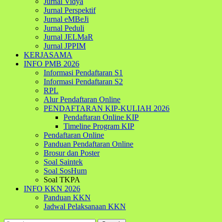
Jurnal Vidya
Jurnal Perspektif
Jurnal eMBeJi
Jurnal Peduli
Jurnal JELMaR
Jurnal JPPIM
KERJASAMA
INFO PMB 2026
Informasi Pendaftaran S1
Informasi Pendaftaran S2
RPL
Alur Pendaftaran Online
PENDAFTARAN KIP-KULIAH 2026
Pendaftaran Online KIP
Timeline Program KIP
Pendaftaran Online
Panduan Pendaftaran Online
Brosur dan Poster
Soal Saintek
Soal SosHum
Soal TKPA
INFO KKN 2026
Panduan KKN
Jadwal Pelaksanaan KKN