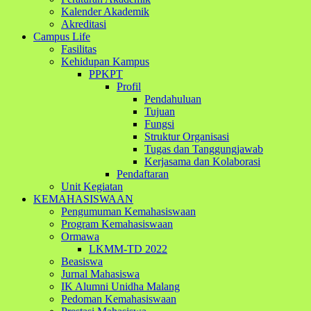
Kalender Akademik
Akreditasi
Campus Life
Fasilitas
Kehidupan Kampus
PPKPT
Profil
Pendahuluan
Tujuan
Fungsi
Struktur Organisasi
Tugas dan Tanggungjawab
Kerjasama dan Kolaborasi
Pendaftaran
Unit Kegiatan
KEMAHASISWAAN
Pengumuman Kemahasiswaan
Program Kemahasiswaan
Ormawa
LKMM-TD 2022
Beasiswa
Jurnal Mahasiswa
IK Alumni Unidha Malang
Pedoman Kemahasiswaan