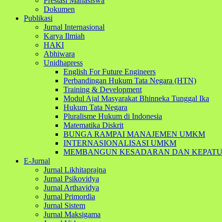
Prestasi Mahasiswa
Dokumen
Publikasi
Jurnal Internasional
Karya Ilmiah
HAKI
Abhiwara
Unidhapress
English For Future Engineers
Perbandingan Hukum Tata Negara (HTN)
Training & Development
Modul Ajal Masyarakat Bhinneka Tunggal Ika
Hukum Tata Negara
Pluralisme Hukum di Indonesia
Matematika Diskrit
BUNGA RAMPAI MANAJEMEN UMKM
INTERNASIONALISASI UMKM
MEMBANGUN KESADARAN DAN KEPATUHAN 
E-Jurnal
Jurnal Likhitaprajna
Jurnal Psikovidya
Jurnal Arthavidya
Jurnal Primordia
Jurnal Sistem
Jurnal Maksigama